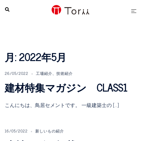
コ
検
ト
ン
索
グ
テ
ル
ン
メ
ツ
ニ
へ
ュ
月:
2022年5月
ス
ー
キ
ッ
26/05/2022
工場紹介
、
技術紹介
プ
建材特集マガジン CLASS1
こんにちは、鳥居セメントです。 一級建築士の […]
16/05/2022
新しいもの紹介