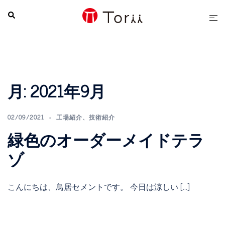
コ
検
ト
ン
索
グ
テ
ル
ン
メ
ツ
ニ
へ
ュ
月:
2021年9月
ス
ー
キ
ッ
02/09/2021
工場紹介
、
技術紹介
プ
緑色のオーダーメイドテラ
ゾ
こんにちは、鳥居セメントです。 今日は涼しい […]