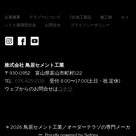
企業概要
テラゾーについて
2次加工製品
施工例
セメ
ントと循環型社会
お問合せ
プライバシーポリシー
株式会社 鳥居セメント工業
〒930-0952 富山県富山市町村122
TEL :
076-425-1538
受付 8:00〜17:00(土日・祝 定休)
ウェブからのお問合せは
コチラ
© 2026 鳥居セメント工業／オーダーテラゾの専門メーカ
ー. Proudly powered by
Sydney