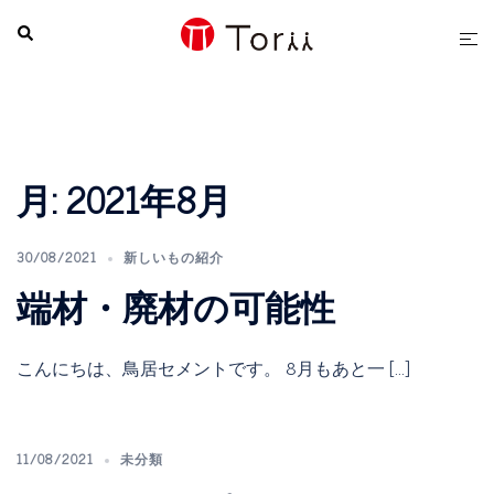
コ
検
ト
ン
索
グ
テ
ル
ン
メ
ツ
ニ
へ
ュ
月:
2021年8月
ス
ー
キ
ッ
30/08/2021
新しいもの紹介
プ
端材・廃材の可能性
こんにちは、鳥居セメントです。 8月もあと一 […]
11/08/2021
未分類