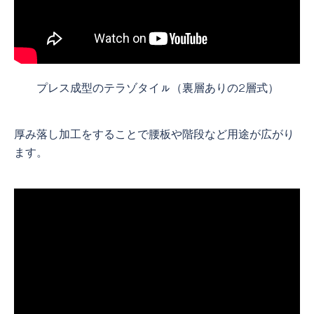
プレス成型のテラゾタイㇽ（裏層ありの2層式）
厚み落し加工をすることで腰板や階段など用途が広がり
ます。