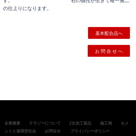
す。 石の個性が生きて唯一無二
の仕上りになります。
基本配合品へ
お 問 合 せ へ
企業概要
テラゾーについて
2次加工製品
施工例
セメ
ントと循環型社会
お問合せ
プライバシーポリシー